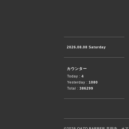
2026.08.08 Saturday
カウンター
Today :
4
Yesterday :
1080
Total :
386299
©2026
OAZO BARBER 高円寺 オ